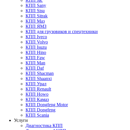
КПП Jac
КПП Sany
КПП Sisu
КПП Sitrak
КПП Маз
КПП ЯМЗ
КПП для грузовиков и спецтехники
КПП Iveco
КПП Volvo
КПП Isuzu
КПП Hino
КПП Faw
КПП Man
КПП Daf
КПП Shacman
КПП Shaanxi
КПП Урал
КПП Renault
КПП Howo
КПП Камаз
КПП Dongfeng Motor
КПП Dongfeng
КПП Scania
Услуги
Диагностика КПП