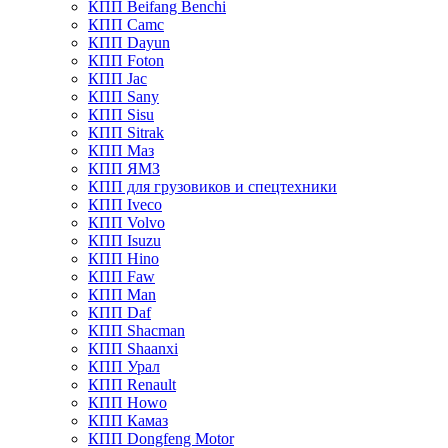
КПП Beifang Benchi
КПП Camc
КПП Dayun
КПП Foton
КПП Jac
КПП Sany
КПП Sisu
КПП Sitrak
КПП Маз
КПП ЯМЗ
КПП для грузовиков и спецтехники
КПП Iveco
КПП Volvo
КПП Isuzu
КПП Hino
КПП Faw
КПП Man
КПП Daf
КПП Shacman
КПП Shaanxi
КПП Урал
КПП Renault
КПП Howo
КПП Камаз
КПП Dongfeng Motor