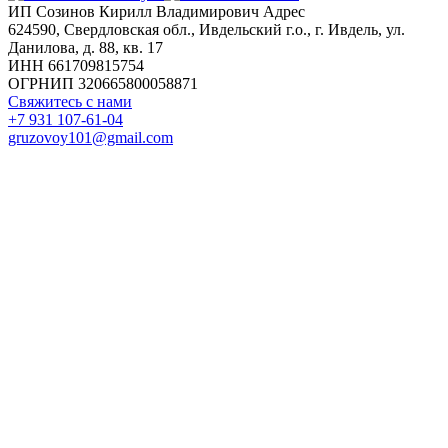
ИП Созинов Кирилл Владимирович Адрес
624590, Свердловская обл., Ивдельский г.о., г. Ивдель, ул.
Данилова, д. 88, кв. 17
ИНН 661709815754
ОГРНИП 320665800058871
Свяжитесь с нами
+7 931 107-61-04
gruzovoy101@gmail.com