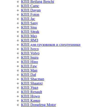
КПП Beifang Benchi
КПП Camc
КПП Dayun
КПП Foton
КПП Jac
КПП Sany
КПП Sisu
КПП Sitrak
КПП Маз
КПП ЯМЗ
КПП для грузовиков и спецтехники
КПП Iveco
КПП Volvo
КПП Isuzu
КПП Hino
КПП Faw
КПП Man
КПП Daf
КПП Shacman
КПП Shaanxi
КПП Урал
КПП Renault
КПП Howo
КПП Камаз
КПП Dongfeng Motor