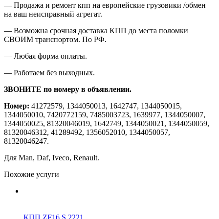
— Продажа и ремонт кпп на европейские грузовики /обмен
на ваш неисправный агрегат.
— Возможна срочная доставка КПП до места поломки
СВОИМ транспортом. По РФ.
— Любая форма оплаты.
— Работаем без выходных.
ЗВОНИТЕ по номеру в объявлении.
Номер:
41272579, 1344050013, 1642747, 1344050015,
1344050010, 7420772159, 7485003723, 1639977, 1344050007,
1344050025, 81320046019, 1642749, 1344050021, 1344050059,
81320046312, 41289492, 1356052010, 1344050057,
81320046247.
Для Man, Daf, Iveco,
Renault
.
Похожие услуги
КПП ZF16 S 2221