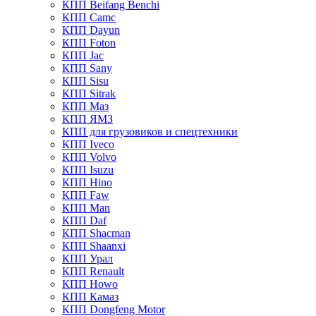
КПП Beifang Benchi
КПП Camc
КПП Dayun
КПП Foton
КПП Jac
КПП Sany
КПП Sisu
КПП Sitrak
КПП Маз
КПП ЯМЗ
КПП для грузовиков и спецтехники
КПП Iveco
КПП Volvo
КПП Isuzu
КПП Hino
КПП Faw
КПП Man
КПП Daf
КПП Shacman
КПП Shaanxi
КПП Урал
КПП Renault
КПП Howo
КПП Камаз
КПП Dongfeng Motor