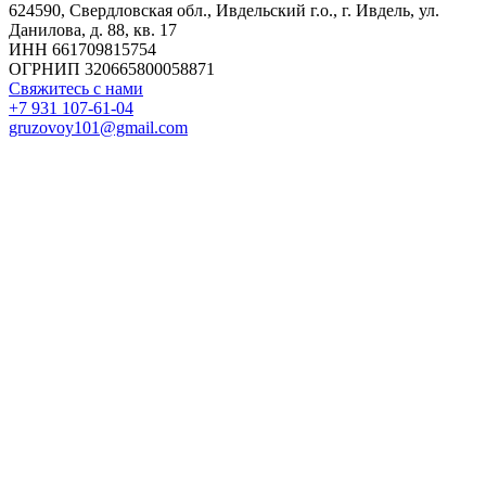
624590, Свердловская обл., Ивдельский г.о., г. Ивдель, ул.
Данилова, д. 88, кв. 17
ИНН 661709815754
ОГРНИП 320665800058871
Свяжитесь с нами
+7 931 107-61-04
gruzovoy101@gmail.com