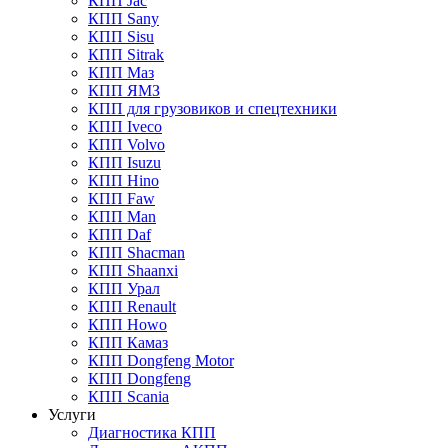
КПП Jac
КПП Sany
КПП Sisu
КПП Sitrak
КПП Маз
КПП ЯМЗ
КПП для грузовиков и спецтехники
КПП Iveco
КПП Volvo
КПП Isuzu
КПП Hino
КПП Faw
КПП Man
КПП Daf
КПП Shacman
КПП Shaanxi
КПП Урал
КПП Renault
КПП Howo
КПП Камаз
КПП Dongfeng Motor
КПП Dongfeng
КПП Scania
Услуги
Диагностика КПП