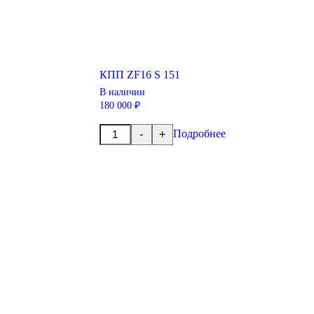
КПП ZF16 S 151
В наличии
180 000 ₽
Количество
Подробнее
-
+
товара
КПП
ZF16
S
151