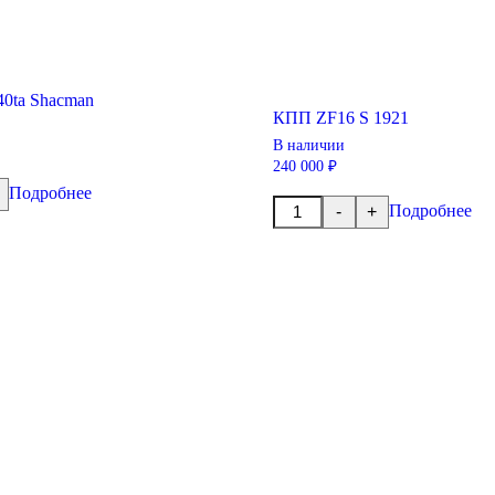
40ta Shacman
КПП ZF16 S 1921
В наличии
240 000 ₽
Подробнее
Количество
Подробнее
-
+
товара
КПП
ZF16
S
1921