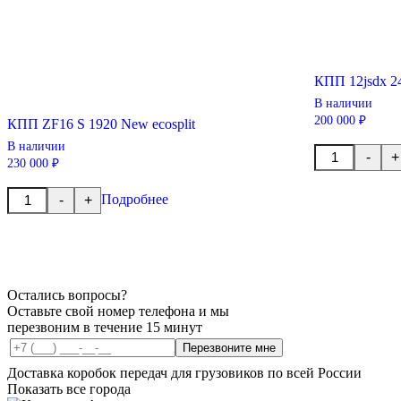
КПП 12jsdx 2
В наличии
200 000 ₽
КПП ZF16 S 1920 New ecosplit
В наличии
Количество
-
+
230 000 ₽
товара
КПП
Количество
12jsdx
Подробнее
-
+
товара
240ta
КПП
Shacman
ZF16
S
1920
New
ecosplit
Остались вопросы?
Оставьте свой номер телефона и мы
перезвоним в течение 15 минут
Перезвоните мне
Доставка коробок передач для грузовиков по всей России
Показать все города