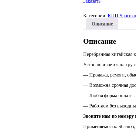
Заказать
Категории:
КПП Shacma
Описание
Описание
Перебранная китайская 
У
станавливается на груз
—
Продажа, ремонт, обм
—
Возможна срочная до
—
Любая форма оплаты.
—
Работаем без выходны
Звоните нам по номеру 
П
рименяемость: Shaanxi,