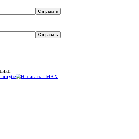
хники
ля грузовиков в Кызыле
Эвакуатор г
Цены на доставку
Условия покупки
О