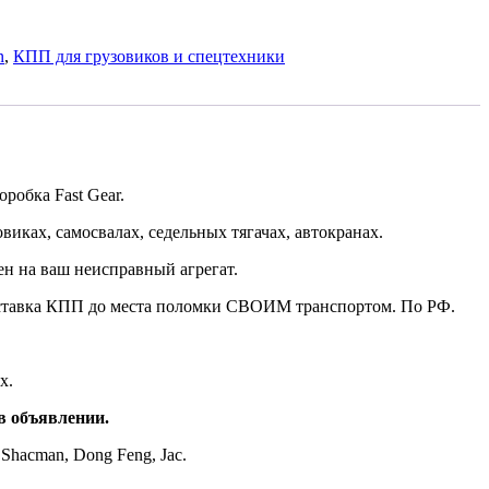
n
,
КПП для грузовиков и спецтехники
коробка
Fast Gear.
овиках, самосвалах, седельных тягачах, автокранах
.
ен на ваш неисправный агрегат.
ставка КПП до места поломки СВОИМ транспортом. По РФ.
х.
в объявлении.
 S
hacman,
Dong Feng
, Jac
.