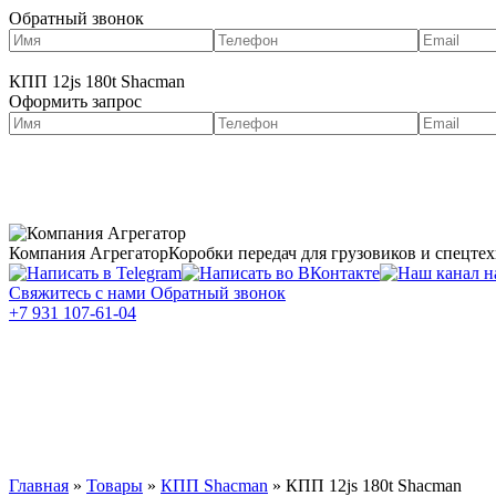
Обратный звонок
КПП 12js 180t Shacman
Оформить запрос
О нас
Портфолио
Компания Агрегатор
Коробки передач для грузовиков и спецте
Свяжитесь с нами
Обратный звонок
+7 931 107-61-04
Каталог КПП
Услуги
Запчасти д
Двигатели для грузовиков в Кызыле
Главная
»
Товары
»
КПП Shacman
»
КПП 12js 180t Shacman