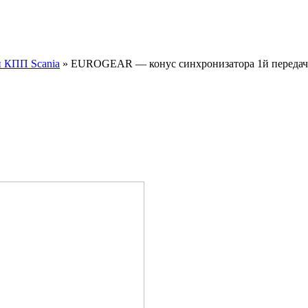
и КПП Scania
»
EUROGEAR — конус синхронизатора 1й переда