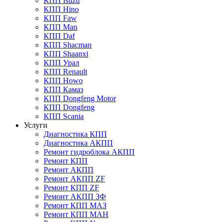
КПП Isuzu
КПП Hino
КПП Faw
КПП Man
КПП Daf
КПП Shacman
КПП Shaanxi
КПП Урал
КПП Renault
КПП Howo
КПП Камаз
КПП Dongfeng Motor
КПП Dongfeng
КПП Scania
Услуги
Диагностика КПП
Диагностика АКПП
Ремонт гидроблока АКПП
Ремонт КПП
Ремонт АКПП
Ремонт АКПП ZF
Ремонт КПП ZF
Ремонт АКПП ЗФ
Ремонт КПП МАЗ
Ремонт КПП МАН