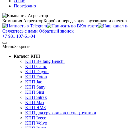
О нас
Портфолио
Компания Агрегатор
Коробки передач для грузовиков и спецте
Свяжитесь с нами
Обратный звонок
+7 931 107-61-04
Меню
Закрыть
Каталог КПП
КПП Beifang Benchi
КПП Camc
КПП Dayun
КПП Foton
КПП Jac
КПП Sany
КПП Sisu
КПП Sitrak
КПП Маз
КПП ЯМЗ
КПП для грузовиков и спецтехники
КПП Iveco
КПП Volvo