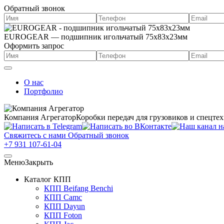
Обратный звонок
EUROGEAR — подшипник игольчатый 75x83x23мм
Оформить запрос
О нас
Портфолио
Компания Агрегатор
Коробки передач для грузовиков и спецте
Свяжитесь с нами
Обратный звонок
+7 931 107-61-04
Меню
Закрыть
Каталог КПП
КПП Beifang Benchi
КПП Camc
КПП Dayun
КПП Foton