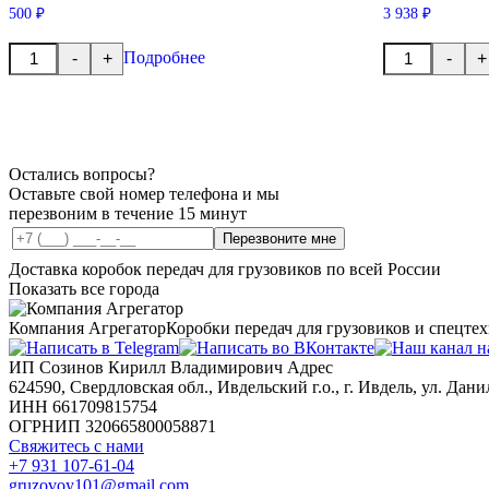
500 ₽
3 938 ₽
Количество
Количество
Подробнее
-
+
-
+
товара
товара
Кольцо
Кольцо
уплотнительное
синхронизато
69.2х5.7мм
Остались вопросы?
Оставьте свой номер телефона и мы
перезвоним в течение 15 минут
Перезвоните мне
Доставка коробок передач для грузовиков по всей России
Показать все города
Компания Агрегатор
Коробки передач для грузовиков и спецте
ИП Созинов Кирилл Владимирович Адрес
624590, Свердловская обл., Ивдельский г.о., г. Ивдель, ул. Данил
ИНН 661709815754
ОГРНИП 320665800058871
Свяжитесь с нами
+7 931 107-61-04
gruzovoy101@gmail.com