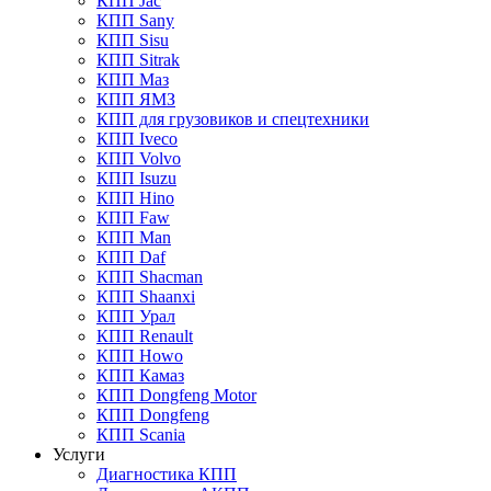
КПП Jac
КПП Sany
КПП Sisu
КПП Sitrak
КПП Маз
КПП ЯМЗ
КПП для грузовиков и спецтехники
КПП Iveco
КПП Volvo
КПП Isuzu
КПП Hino
КПП Faw
КПП Man
КПП Daf
КПП Shacman
КПП Shaanxi
КПП Урал
КПП Renault
КПП Howo
КПП Камаз
КПП Dongfeng Motor
КПП Dongfeng
КПП Scania
Услуги
Диагностика КПП