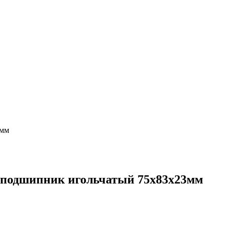
3мм
одшипник игольчатый 75x83x23мм