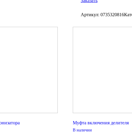
Заказать
Артикул:
0735320816
Кат
онизатора
Муфта включения делителя
В наличии