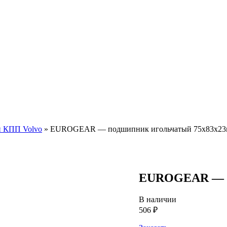
и КПП Volvo
»
EUROGEAR — подшипник игольчатый 75x83x2
EUROGEAR — п
В наличии
506 ₽