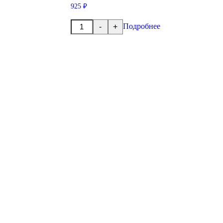
925 ₽
Количество
Подробнее
-
+
товара
Гайка
вторичного
вала
М60х2.0