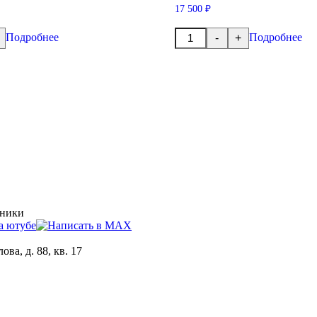
17 500 ₽
Количество
Подробнее
Подробнее
-
+
товара
Муфта
ра
включения
делителя
хники
ова, д. 88, кв. 17