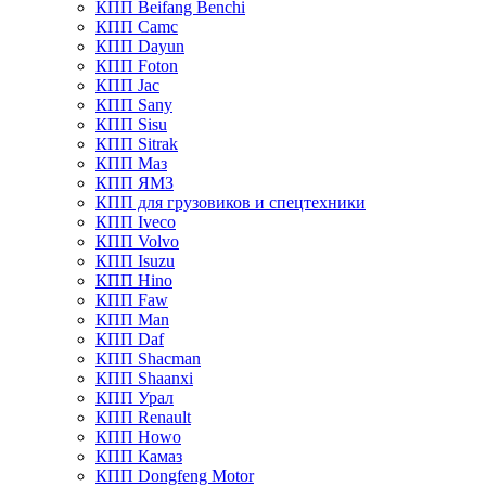
КПП Beifang Benchi
КПП Camc
КПП Dayun
КПП Foton
КПП Jac
КПП Sany
КПП Sisu
КПП Sitrak
КПП Маз
КПП ЯМЗ
КПП для грузовиков и спецтехники
КПП Iveco
КПП Volvo
КПП Isuzu
КПП Hino
КПП Faw
КПП Man
КПП Daf
КПП Shacman
КПП Shaanxi
КПП Урал
КПП Renault
КПП Howo
КПП Камаз
КПП Dongfeng Motor