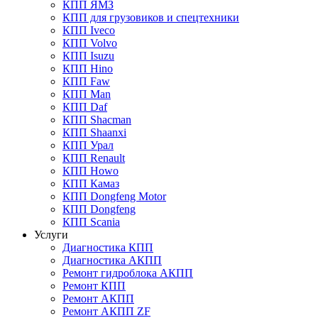
КПП ЯМЗ
КПП для грузовиков и спецтехники
КПП Iveco
КПП Volvo
КПП Isuzu
КПП Hino
КПП Faw
КПП Man
КПП Daf
КПП Shacman
КПП Shaanxi
КПП Урал
КПП Renault
КПП Howo
КПП Камаз
КПП Dongfeng Motor
КПП Dongfeng
КПП Scania
Услуги
Диагностика КПП
Диагностика АКПП
Ремонт гидроблока АКПП
Ремонт КПП
Ремонт АКПП
Ремонт АКПП ZF