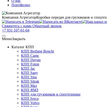
О нас
Портфолио
Компания Агрегатор
Коробки передач для грузовиков и спецте
Свяжитесь с нами
Обратный звонок
+7 931 107-61-04
Меню
Закрыть
Каталог КПП
КПП Beifang Benchi
КПП Camc
КПП Dayun
КПП Foton
КПП Jac
КПП Sany
КПП Sisu
КПП Sitrak
КПП Маз
КПП ЯМЗ
КПП для грузовиков и спецтехники
КПП Iveco
КПП Volvo