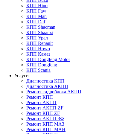
КПП Isuzu
КПП Hino
КПП Faw
КПП Man
КПП Daf
КПП Shacman
КПП Shaanxi
КПП Урал
КПП Renault
КПП Howo
КПП Камаз
КПП Dongfeng Motor
КПП Dongfeng
КПП Scania
Услуги
Диагностика КПП
Диагностика АКПП
Ремонт гидроблока АКПП
Ремонт КПП
Ремонт АКПП
Ремонт АКПП ZF
Ремонт КПП ZF
Ремонт АКПП ЗФ
Ремонт КПП МАЗ
Ремонт КПП МАН