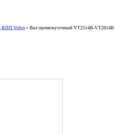
и КПП Volvo
»
Вал промежуточный VT2514B-VT2814B