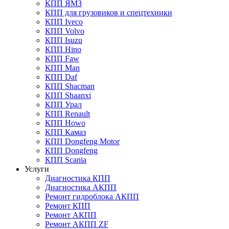
КПП ЯМЗ
КПП для грузовиков и спецтехники
КПП Iveco
КПП Volvo
КПП Isuzu
КПП Hino
КПП Faw
КПП Man
КПП Daf
КПП Shacman
КПП Shaanxi
КПП Урал
КПП Renault
КПП Howo
КПП Камаз
КПП Dongfeng Motor
КПП Dongfeng
КПП Scania
Услуги
Диагностика КПП
Диагностика АКПП
Ремонт гидроблока АКПП
Ремонт КПП
Ремонт АКПП
Ремонт АКПП ZF