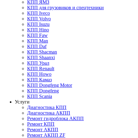
КПП ЯМЗ
КПП для грузовиков и спецтехники
КПП Iveco
КПП Volvo
КПП Isuzu
КПП Hino
КПП Faw
КПП Man
КПП Daf
КПП Shacman
КПП Shaanxi
КПП Урал
КПП Renault
КПП Howo
КПП Камаз
КПП Dongfeng Motor
КПП Dongfeng
КПП Scania
Услуги
Диагностика КПП
Диагностика АКПП
Ремонт гидроблока АКПП
Ремонт КПП
Ремонт АКПП
Ремонт АКПП ZF