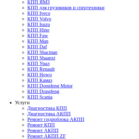
КПП ЯМЗ
КПП для грузовиков и спецтехники
КПП Iveco
КПП Volvo
КПП Isuzu
КПП Hino
КПП Faw
КПП Man
КПП Daf
КПП Shacman
КПП Shaanxi
КПП Урал
КПП Renault
КПП Howo
КПП Камаз
КПП Dongfeng Motor
КПП Dongfeng
КПП Scania
Услуги
Диагностика КПП
Диагностика АКПП
Ремонт гидроблока АКПП
Ремонт КПП
Ремонт АКПП
Ремонт АКПП ZF