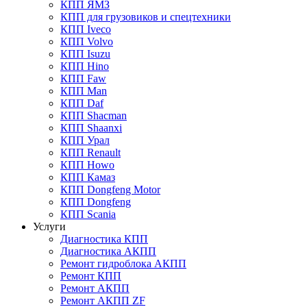
КПП ЯМЗ
КПП для грузовиков и спецтехники
КПП Iveco
КПП Volvo
КПП Isuzu
КПП Hino
КПП Faw
КПП Man
КПП Daf
КПП Shacman
КПП Shaanxi
КПП Урал
КПП Renault
КПП Howo
КПП Камаз
КПП Dongfeng Motor
КПП Dongfeng
КПП Scania
Услуги
Диагностика КПП
Диагностика АКПП
Ремонт гидроблока АКПП
Ремонт КПП
Ремонт АКПП
Ремонт АКПП ZF