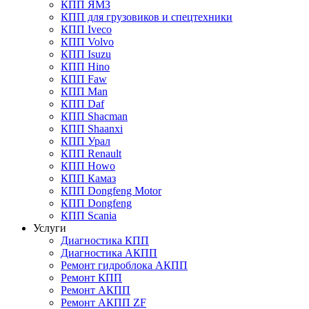
КПП ЯМЗ
КПП для грузовиков и спецтехники
КПП Iveco
КПП Volvo
КПП Isuzu
КПП Hino
КПП Faw
КПП Man
КПП Daf
КПП Shacman
КПП Shaanxi
КПП Урал
КПП Renault
КПП Howo
КПП Камаз
КПП Dongfeng Motor
КПП Dongfeng
КПП Scania
Услуги
Диагностика КПП
Диагностика АКПП
Ремонт гидроблока АКПП
Ремонт КПП
Ремонт АКПП
Ремонт АКПП ZF