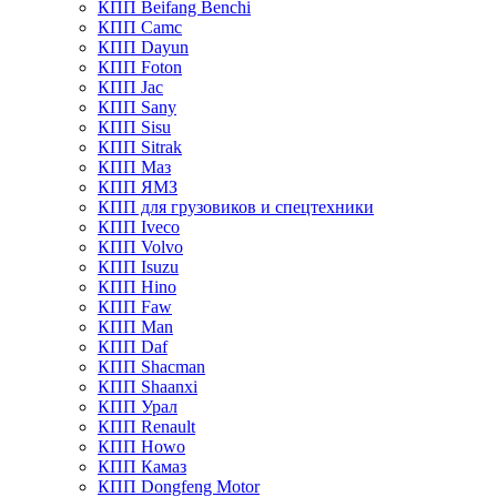
КПП Beifang Benchi
КПП Camc
КПП Dayun
КПП Foton
КПП Jac
КПП Sany
КПП Sisu
КПП Sitrak
КПП Маз
КПП ЯМЗ
КПП для грузовиков и спецтехники
КПП Iveco
КПП Volvo
КПП Isuzu
КПП Hino
КПП Faw
КПП Man
КПП Daf
КПП Shacman
КПП Shaanxi
КПП Урал
КПП Renault
КПП Howo
КПП Камаз
КПП Dongfeng Motor